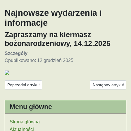
Najnowsze wydarzenia i
informacje
Zapraszamy na kiermasz
bożonarodzeniowy, 14.12.2025
Szczegóły
Opublikowano: 12 grudzień 2025
Poprzedni artykuł: Plan odwiedzin duszpasterskich 2025/2026
Następny artykuł: A
Poprzedni artykuł
Następny artykuł
Menu główne
Strona główna
Aktualności