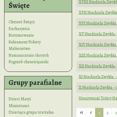
Tytuł
Data publikacj
XVIII Niedziela Zwykł
Święte
XVII Niedziela Zwykła
Chrzest Święty
XVI Niedziela Zwykła 
Eucharystia
XV Niedziela Zwykła -
Bierzmowanie
Sakrament Pokuty
XIV Niedziela Zwykła 
Małżeństwo
Namaszczenie chorych
XIII Niedziela Zwykła
Pogrzeb chrześcijański
XII Niedziela Zwykła 
XI Niedziela Zwykła -
Grupy parafialne
X Niedziela Zwykła - 
Uroczystość Trójcy Naj
Dzieci Maryi
Ministranci
Dziecięca grupa teatralna
1
2
3