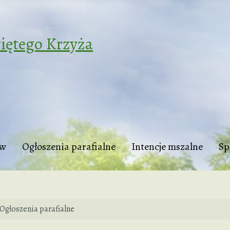
iętego Krzyża
tw
Ogłoszenia parafialne
Intencje mszalne
Sp
Ogłoszenia parafialne