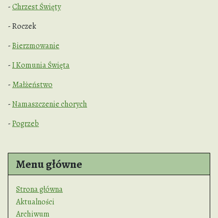
-
Chrzest Święty
- Roczek
-
Bierzmowanie
-
I Komunia Święta
-
Małżeństwo
-
Namaszczenie chorych
-
Pogrzeb
Menu główne
Strona główna
Aktualności
Archiwum