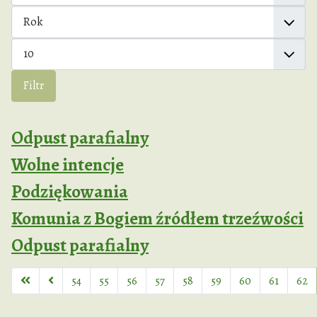
Rok
Pokaż #
Filtr
Odpust parafialny
Wolne intencje
Podziękowania
Komunia z Bogiem źródłem trzeźwości
Odpust parafialny
54
55
56
57
58
59
60
61
62
Strona 63 z 63