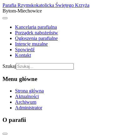
Parafia Rzymskokatolicka Świętego Krzyża
Bytom-Miechowice
Kancelaria parafialna
Porządek nabożeństw
Ogłoszenia parafialne
Intencje mszalne
Spowiedź
Kontakt
Szukaj
Menu główne
Strona główna
Aktualności
Archiwum
Administrator
O parafii