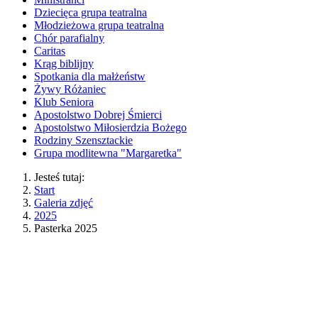
Dziecięca grupa teatralna
Młodzieżowa grupa teatralna
Chór parafialny
Caritas
Krąg biblijny
Spotkania dla małżeństw
Żywy Różaniec
Klub Seniora
Apostolstwo Dobrej Śmierci
Apostolstwo Miłosierdzia Bożego
Rodziny Szensztackie
Grupa modlitewna "Margaretka"
Jesteś tutaj:
Start
Galeria zdjęć
2025
Pasterka 2025