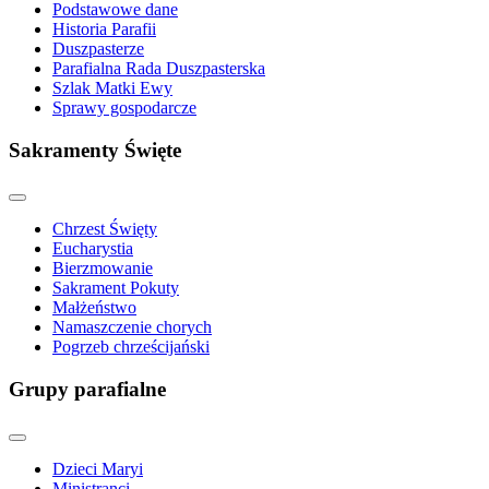
Podstawowe dane
Historia Parafii
Duszpasterze
Parafialna Rada Duszpasterska
Szlak Matki Ewy
Sprawy gospodarcze
Sakramenty Święte
Chrzest Święty
Eucharystia
Bierzmowanie
Sakrament Pokuty
Małżeństwo
Namaszczenie chorych
Pogrzeb chrześcijański
Grupy parafialne
Dzieci Maryi
Ministranci