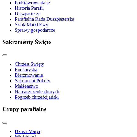
Podstawowe dane
Historia Parafii
Duszpasterze
Parafialna Rada Duszpasterska
Szlak Matki Ewy
Sprawy gospodarcze
Sakramenty Święte
Chrzest Święty
Eucharystia
Bierzmowanie
Sakrament Pokuty
Małżeństwo
Namaszczenie chorych
Pogrzeb chrześcijański
Grupy parafialne
Dzieci Maryi
Ministranci