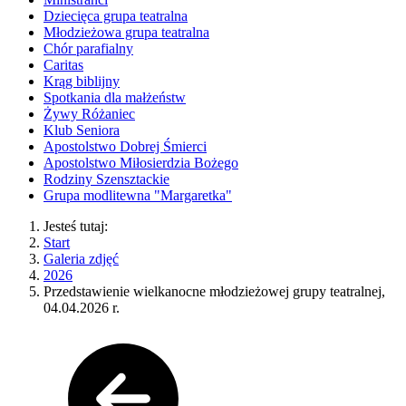
Dziecięca grupa teatralna
Młodzieżowa grupa teatralna
Chór parafialny
Caritas
Krąg biblijny
Spotkania dla małżeństw
Żywy Różaniec
Klub Seniora
Apostolstwo Dobrej Śmierci
Apostolstwo Miłosierdzia Bożego
Rodziny Szensztackie
Grupa modlitewna "Margaretka"
Jesteś tutaj:
Start
Galeria zdjęć
2026
Przedstawienie wielkanocne młodzieżowej grupy teatralnej,
04.04.2026 r.