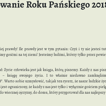
anie Roku Pańskiego 201
iej prawdy! Ile prawdy jest w tym pytaniu: Czyż i ty nie jesteś tu
śmy gośćmi na tej ziemi! Jesteśmy ludźmi, którzy tylko przez pewien 
ł: Życie człowieka jest jak księga, którą piszemy. Każdy z nas pis
ę – księgę swojego życia. I to właśnie niedawno zamknęliśm
”. Warto sobie uzmysłowić, tak jak ten rycerz, że nasze ludzkie ży
i jest ograniczony, że każdy z nas jest tylko i wyłącznie gościem pie
do wiecznej ojczyzny, do domu, który przygotował dla nas najlepszy 