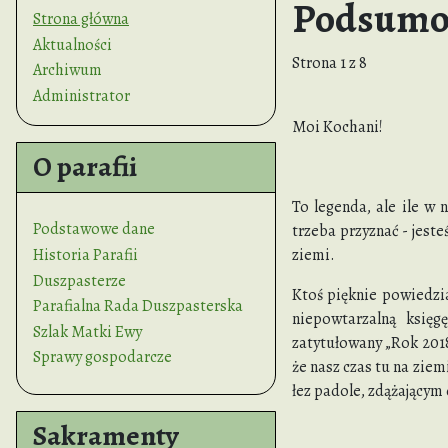
Podsumow
Strona główna
Aktualności
Strona 1 z 8
Archiwum
Administrator
Moi Kochani!
O parafii
To legenda, ale ile w n
Podstawowe dane
trzeba przyznać - jeste
Historia Parafii
ziemi.
Duszpasterze
Ktoś pięknie powiedzia
Parafialna Rada Duszpasterska
niepowtarzalną księg
Szlak Matki Ewy
zatytułowany „Rok 2018
Sprawy gospodarcze
że nasz czas tu na ziem
łez padole, zdążającym 
Sakramenty