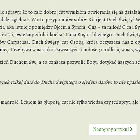
ie sprawy, że to całe dobro jest wynikiem otwierania się na dzia
alej zgłębiać. Warto przypomnieć sobie: Kim jest Duch Święty? Wie
cią jaka istnieje pomiędzy Ojcem a Synem. Ona – ta miłość Ojca i 
miłości, jesteśmy zdolni kochać Pana Boga i bliźniego. Duch Świ
iów Chrystusa. Duch Święty jest Osobą, która oczyszcza nas z eg
pracę. Przebywa w nas jako Dawca życia i miłości; modli się w nas, 
ień Duchem Św., a to oznacza pozwolić Bogu dotykać naszych serc
ynek rzikej durś do Ducha Świyntego o siedem darów, to nie bydzi
a mądrość. Lekiem na głupotę jest nie tylko wiedza czy też spryt, a
Następny artykuł