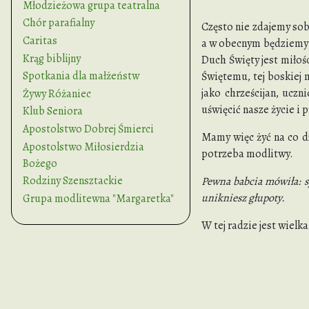
Młodzieżowa grupa teatralna
Chór parafialny
Często nie zdajemy sob
Caritas
a w obecnym będziemy d
Krąg biblijny
Duch Święty jest miłoś
Spotkania dla małżeństw
Świętemu, tej boskiej 
jako chrześcijan, uczn
Żywy Różaniec
uświęcić nasze życie i 
Klub Seniora
Apostolstwo Dobrej Śmierci
Mamy więc żyć na co dz
Apostolstwo Miłosierdzia
potrzeba modlitwy.
Bożego
Rodziny Szensztackie
Pewna babcia mówiła: s
unikniesz głupoty.
Grupa modlitewna "Margaretka"
W tej radzie jest wielk