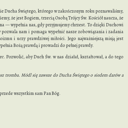
łanie Ducha Świętego, którego w zakończonym roku poznawaliśmy,
my, że jest Bogiem, trzecią Osobą Trójcy Św. Kościół naucza, że
Syna — wypełnia nas, gdy przyjmujemy chrzest. To dzięki Duchowi
ęty pozwala nam i pomaga wypełnić nasze zobowiązania i zadania
oizmu i uczy prawdziwej miłości. Jego najważniejszą misją jest
wypełnia Bożą prawdą i prowadzi do pełnej prawdy.
. Pozwolić, aby Duch Św. w nas działał, kształtował, a do tego
esz tromba. Módl się zawsze do Ducha Świętego o siedem darów a
le przede wszystkim sam Pan Bóg.