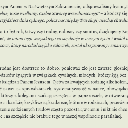
szym Panem w Najświętszym Sakramencie, odśpiewaliśmy hymn „Te
ebie, Boże wielbimy, Ciebie Stwórcę wszechmocnego”
– a kończy się
przyjdziesz dnia sądnego, policz nas między Twe sługi; niechaj chwali
ki to był rok, łatwy czy trudny, radosny czy smutny, dziękujemy 
eć,
że mimo tego wszystkiego co się dzieje w naszym życiu i wokół n
sowi, który narodził się jako człowiek, został ukrzyżowany i zmartwy
trudno jest dostrzec to dobro, ponieważ zło jest zawsze głośniej
dziców żyjących w związkach cywilnych, młodych, którzy żyją bez
k księdza z Panem Jezusem. Ojców zalewających rodzinę alkoholem,
ć nawet na sprawdzianach, systematyczność w nauce, obowiązkow
 którzy z kolegami szukają szczęścia w papierosach, w otwieran
c i bardziej krzykliwe są kradzieże, kłótnie w rodzinach, przeróżne
szenie codziennych trudów często pozostają w cieniu i nikt nie chc
e i na szczęście nie brakuje tego w naszej wspólnocie parafialnej.