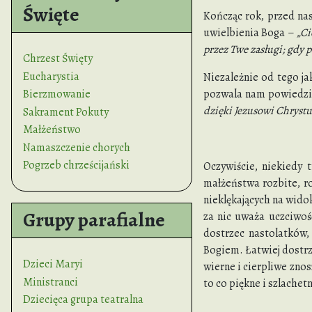
Święte
Kończąc rok, przed na
uwielbienia Boga –
„Ci
przez Twe zasługi; gdy 
Chrzest Święty
Eucharystia
Niezależnie od tego ja
Bierzmowanie
pozwala nam powiedzi
dzięki Jezusowi Chrystu
Sakrament Pokuty
Małżeństwo
Namaszczenie chorych
Pogrzeb chrześcijański
Oczywiście, niekiedy 
małżeństwa rozbite, ro
nieklękających na wido
Grupy parafialne
za nic uważa uczciwoś
dostrzec nastolatków,
Bogiem. Łatwiej dostrze
Dzieci Maryi
wierne i cierpliwe zno
Ministranci
to co piękne i szlachetn
Dziecięca grupa teatralna