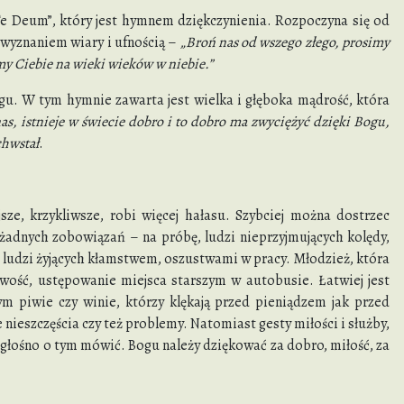
 Deum”, który jest hymnem dziękczynienia. Rozpoczyna się od
 wyznaniem wiary i ufnością –
„Broń nas od wszego złego, prosimy
my Ciebie na wieki wieków w niebie.”
Bogu. W tym hymnie zawarta jest wielka i głęboka mądrość, która
as, istnieje w świecie dobro i to dobro ma zwyciężyć dzięki Bogu,
chwstał
.
sze, krzykliwsze, robi więcej hałasu. Szybciej można dostrzec
 żadnych zobowiązań – na próbę, ludzi nieprzyjmujących kolędy,
 ludzi żyjących kłamstwem, oszustwami w pracy. Młodzież, która
ość, ustępowanie miejsca starszym w autobusie. Łatwiej jest
ym piwie czy winie, którzy klękają przed pieniądzem jak przed
 nieszczęścia czy też problemy. Natomiast gesty miłości i służby,
e głośno o tym mówić. Bogu należy dziękować za dobro, miłość, za