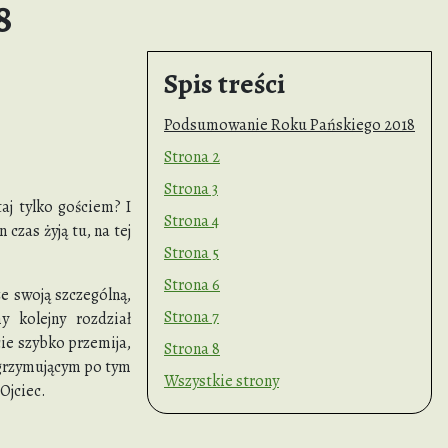
8
Spis treści
Podsumowanie Roku Pańskiego 2018
Strona 2
Strona 3
taj tylko gościem? I
Strona 4
czas żyją tu, na tej
Strona 5
Strona 6
ze swoją szczególną,
Strona 7
y kolejny rozdział
cie szybko przemija,
Strona 8
lgrzymują­cym po tym
Wszystkie strony
Ojciec.